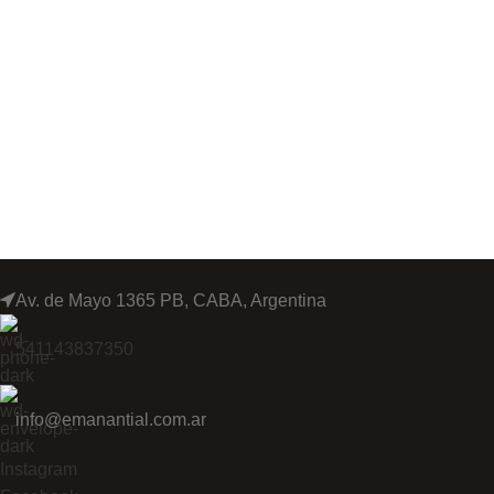
Av. de Mayo 1365 PB, CABA, Argentina
541143837350
info@emanantial.com.ar
Instagram