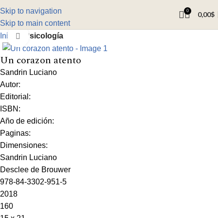
Skip to navigation
0
0,00
$
Skip to main content
Inicio
Psicología
Click to enlarge
Un corazon atento
Sandrin Luciano
Autor:
Editorial:
ISBN:
Año de edición:
Paginas:
Dimensiones:
Sandrin Luciano
Desclee de Brouwer
978-84-3302-951-5
2018
160