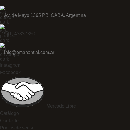
Av. de Mayo 1365 PB, CABA, Argentina
541143837350
info@emanantial.com.ar
Instagram
Facebook
Mercado Libre
Catálogo
Contacto
Puntos de venta