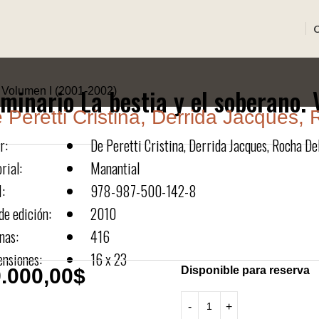
minario La bestia y el soberano.
. Volumen I (2001-2002)
 Peretti Cristina, Derrida Jacques,
r:
De Peretti Cristina, Derrida Jacques, Rocha D
rial:
Manantial
:
978-987-500-142-8
de edición:
2010
nas:
416
nsiones:
16 x 23
.000,00
$
Disponible para reserva