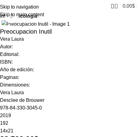
0
0,00
$
Skip to navigation
Skip to main content
Inicio
Psicología
Click to enlarge
Preocupacion Inutil
Vera Laura
Autor:
Editorial:
ISBN:
Año de edición:
Paginas:
Dimensiones:
Vera Laura
Desclee de Brouwer
978-84-330-3045-0
2019
192
14x21