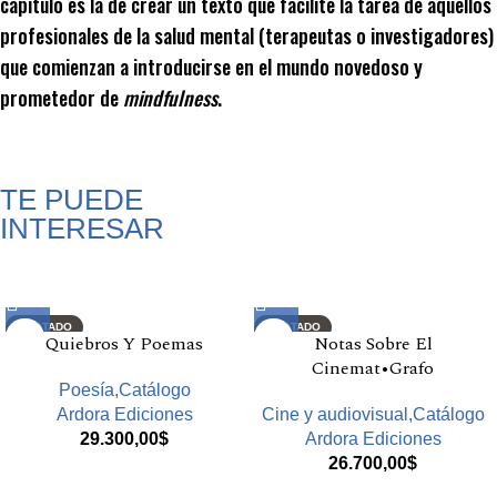
capítulo es la de crear un texto que facilite la tarea de aquellos
profesionales de la salud mental (terapeutas o investigadores)
que comienzan a introducirse en el mundo novedoso y
prometedor de
mindfulness
.
TE PUEDE
INTERESAR
Productos relacionados
AGOTADO
AGOTADO
Quiebros Y Poemas
Notas Sobre El
Cinemat•Grafo
Poesía,Catálogo
Ardora Ediciones
Cine y audiovisual,Catálogo
29.300,00
$
Ardora Ediciones
26.700,00
$