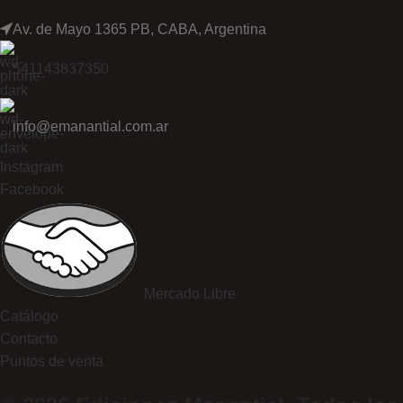
Av. de Mayo 1365 PB, CABA, Argentina
541143837350
info@emanantial.com.ar
Instagram
Facebook
Mercado Libre
Catálogo
Contacto
Puntos de venta