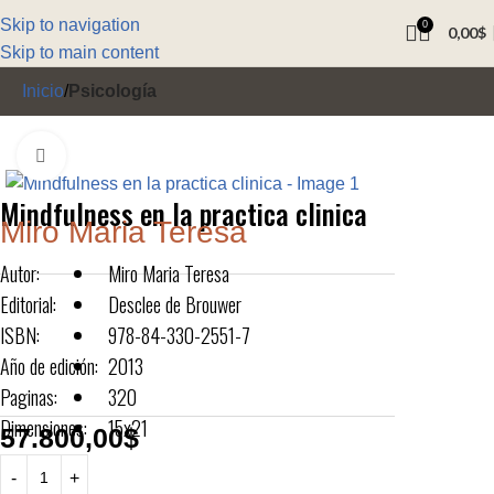
Skip to navigation
0
0,00
$
Skip to main content
Inicio
Psicología
Click to enlarge
Mindfulness en la practica clinica
Miro Maria Teresa
Autor:
Miro Maria Teresa
Editorial:
Desclee de Brouwer
ISBN:
978-84-330-2551-7
Año de edición:
2013
Paginas:
320
Dimensiones:
15x21
57.800,00
$