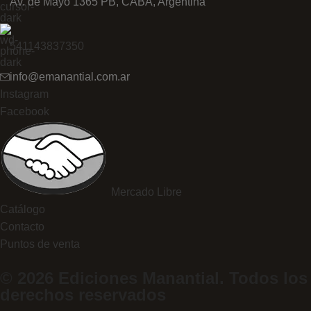
Av. de Mayo 1365 PB, CABA, Argentina
541143837350
info@emanantial.com.ar
Instagram
Facebook
Mercado Libre
Catálogo
Contacto
Puntos de venta
© 2026 Ediciones Manantial. Todos los
derechos reservados