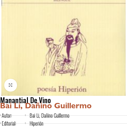
Click to enlarge
Manantial De Vino
Bai Li, Dañino Guillermo
Autor:
Bai Li, Dañino Guillermo
Editorial:
Hiperión