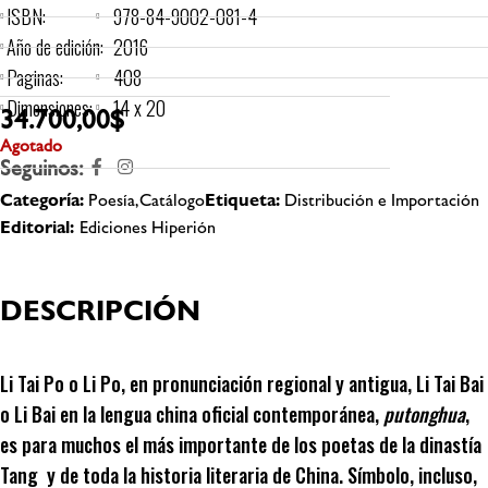
ISBN:
978-84-9002-081-4
Año de edición:
2016
Paginas:
408
Dimensiones:
14 x 20
34.700,00
$
Agotado
Seguinos:
Categoría:
Poesía,Catálogo
Etiqueta:
Distribución e Importación
Editorial:
Ediciones Hiperión
DESCRIPCIÓN
Li Tai Po o Li Po, en pronunciación regional y antigua, Li Tai Bai
o Li Bai en la lengua china oficial contemporánea,
putonghua
,
es para muchos el más importante de los poetas de la dinastía
Tang y de toda la historia literaria de China. Símbolo, incluso,