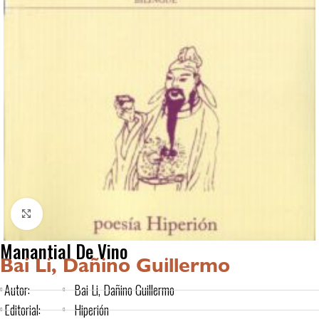
Click to enlarge
Manantial De Vino
Bai Li, Dañino Guillermo
Autor:
Bai Li, Dañino Guillermo
Editorial:
Hiperión