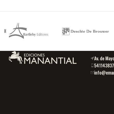
Av. de May
54114383
info@eman