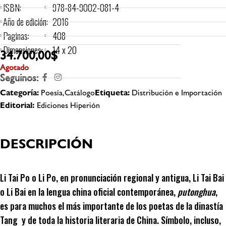
ISBN:
978-84-9002-081-4
Año de edición:
2016
Paginas:
408
Dimensiones:
14 x 20
34.700,00
$
Agotado
Seguinos:
Categoría:
Poesía,Catálogo
Etiqueta:
Distribución e Importación
Editorial:
Ediciones Hiperión
DESCRIPCIÓN
Li Tai Po o Li Po, en pronunciación regional y antigua, Li Tai Bai
o Li Bai en la lengua china oficial contemporánea,
putonghua
,
es para muchos el más importante de los poetas de la dinastía
Tang y de toda la historia literaria de China. Símbolo, incluso,