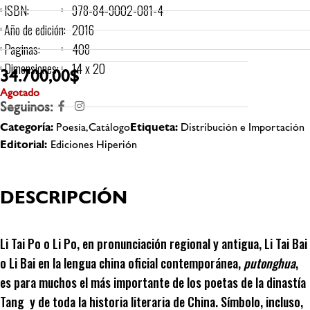
ISBN:
978-84-9002-081-4
Año de edición:
2016
Paginas:
408
Dimensiones:
14 x 20
34.700,00
$
Agotado
Seguinos:
Categoría:
Poesía,Catálogo
Etiqueta:
Distribución e Importación
Editorial:
Ediciones Hiperión
DESCRIPCIÓN
Li Tai Po o Li Po, en pronunciación regional y antigua, Li Tai Bai
o Li Bai en la lengua china oficial contemporánea,
putonghua
,
es para muchos el más importante de los poetas de la dinastía
Tang y de toda la historia literaria de China. Símbolo, incluso,