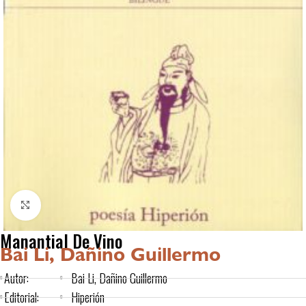
Click to enlarge
Manantial De Vino
Bai Li, Dañino Guillermo
Autor:
Bai Li, Dañino Guillermo
Editorial:
Hiperión