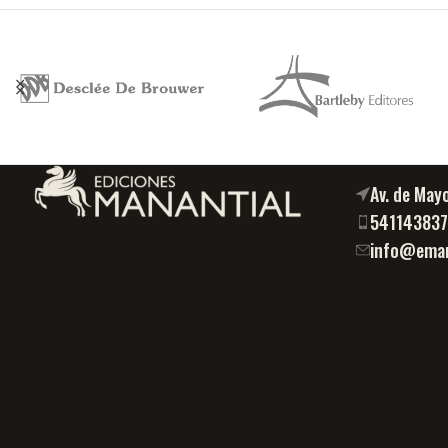
Av. de May
54114383
info@eman