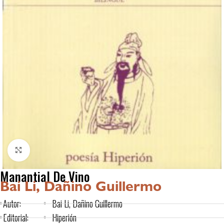
Click to enlarge
Manantial De Vino
Bai Li, Dañino Guillermo
Autor:
Bai Li, Dañino Guillermo
Editorial:
Hiperión