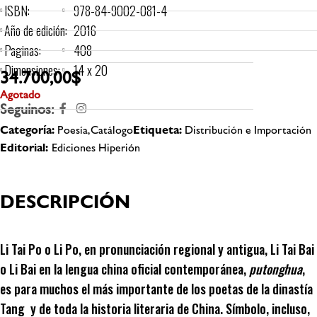
ISBN:
978-84-9002-081-4
Año de edición:
2016
Paginas:
408
Dimensiones:
14 x 20
34.700,00
$
Agotado
Seguinos:
Categoría:
Poesía,Catálogo
Etiqueta:
Distribución e Importación
Editorial:
Ediciones Hiperión
DESCRIPCIÓN
Li Tai Po o Li Po, en pronunciación regional y antigua, Li Tai Bai
o Li Bai en la lengua china oficial contemporánea,
putonghua
,
es para muchos el más importante de los poetas de la dinastía
Tang y de toda la historia literaria de China. Símbolo, incluso,