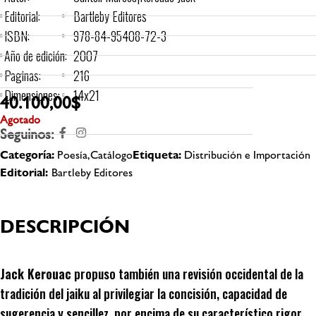
Editorial:
Bartleby Editores
ISBN:
978-84-95408-72-3
Año de edición:
2007
Paginas:
216
Dimensiones:
14x21
40.100,00
$
Agotado
Seguinos:
Categoría:
Poesía,Catálogo
Etiqueta:
Distribución e Importación
Editorial:
Bartleby Editores
DESCRIPCIÓN
Jack Kerouac
propuso también una revisión occidental de la
tradición del jaiku al privilegiar la concisión, capacidad de
sugerencia y sencillez, por encima de su característico rigor