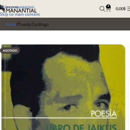
Skip to navigation
0
0,00
$
Skip to main content
Inicio
Poesía,Catálogo
AGOTADO