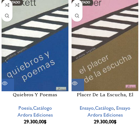
AGOTADO
AGOTADO
Placer De La Escucha, El
Quiebros Y Poemas
Ensayo,Catálogo
,
Ensayo
Poesía,Catálogo
Ardora Ediciones
Ardora Ediciones
29.300,00
$
29.300,00
$