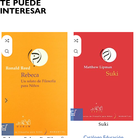
TE PUEDE
INTERESAR
Productos relacionados
Suki
Catálogo,Educación