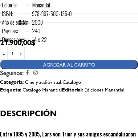
Editorial:
Manantial
ISBN:
978-987-500-135-0
Año de edición:
2009
Paginas:
240
Dimensiones:
14 x 22
21.900,00
$
AGREGAR AL CARRITO
Seguinos:
Categoría:
Cine y audiovisual,Catálogo
Etiqueta:
Catálogo Manantial
Editorial:
Ediciones Manantial
DESCRIPCIÓN
Entre 1995 y 2005, Lars von Trier y sus amigos escandalizaron