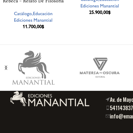
Rebeca – Relato De Filosofia
Ediciones Manantial
25.900,00
$
Catálogo,Educación
Ediciones Manantial
11.700,00
$
Av. de May
54114383
info@eman