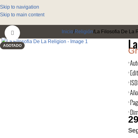
Skip to navigation
Skip to main content
Inicio
Religión
La Filosofia De La 
Click to enlarge
La
AGOTADO
Gr
Aut
Edit
ISB
Año
Pag
Dim
29
Se