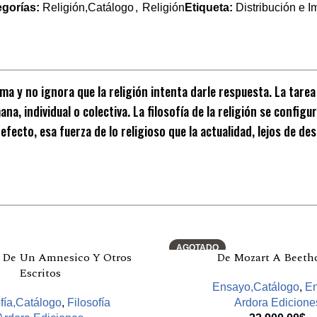
egorías:
Religión,Catálogo
,
Religión
Etiqueta:
Distribución e I
 y no ignora que la religión intenta darle respuesta. La tarea d
a, individual o colectiva. La filosofía de la religión se configu
 efecto, esa fuerza de lo religioso que la actualidad, lejos de 
AGOTADO
 De Un Amnesico Y Otros
De Mozart A Beeth
Escritos
Ensayo,Catálogo
,
E
fía,Catálogo
,
Filosofía
Ardora Edicione