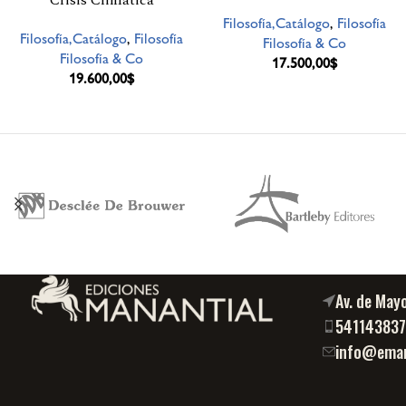
Filosofía,Catálogo
,
Filosofía
Filosofía,Catálogo
,
Filosofía
Filosofía & Co
Filosofía & Co
17.500,00
$
19.600,00
$
Av. de May
54114383
info@eman