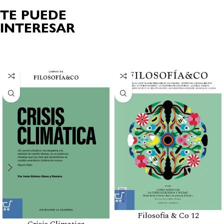
TE PUEDE
INTERESAR
Productos relacionados
Filosofia & Co 12
Crisis Climatica