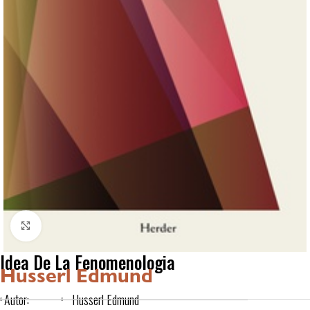
Click to enlarge
Idea De La Fenomenologia
Husserl Edmund
Autor:
Husserl Edmund