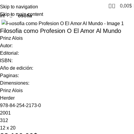
0
0,00
$
Skip to navigation
Skip to main content
Inicio
Filosofía
Click to enlarge
Filosofia como Profesion O El Amor Al Mundo
Prinz Alois
Autor:
Editorial:
ISBN:
Año de edición:
Paginas:
Dimensiones:
Prinz Alois
Herder
978-84-254-2173-0
2001
312
12 x 20