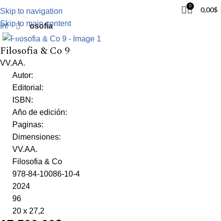
0
0,00
$
Skip to navigation
Skip to main content
Inicio
Filosofía
Click to enlarge
Filosofia & Co 9
VV.AA.
Autor:
Editorial:
ISBN:
Año de edición:
Paginas:
Dimensiones:
VV.AA.
Filosofia & Co
978-84-10086-10-4
2024
96
20 x 27,2