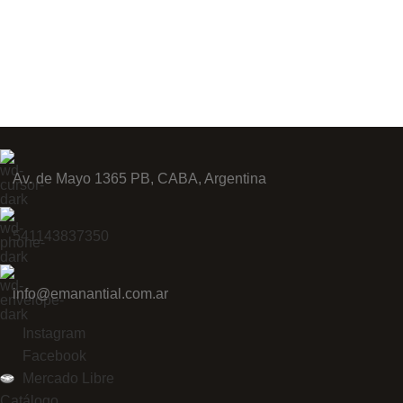
Av. de Mayo 1365 PB, CABA, Argentina
541143837350
info@emanantial.com.ar
Instagram
Facebook
Mercado Libre
Catálogo