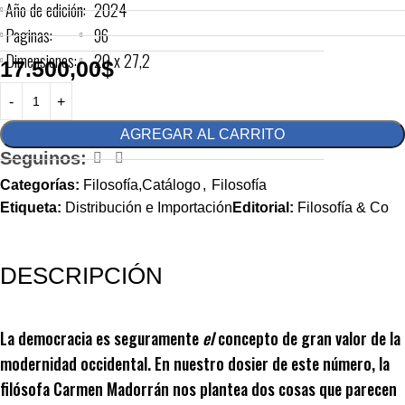
Año de edición:
2024
Paginas:
96
Dimensiones:
20 x 27,2
17.500,00
$
AGREGAR AL CARRITO
Seguinos:
Categorías:
Filosofía,Catálogo
,
Filosofía
Etiqueta:
Distribución e Importación
Editorial:
Filosofía & Co
DESCRIPCIÓN
La democracia es seguramente
el
concepto de gran valor de la
modernidad occidental. En nuestro dosier de este número, la
filósofa Carmen Madorrán nos plantea dos cosas que parecen