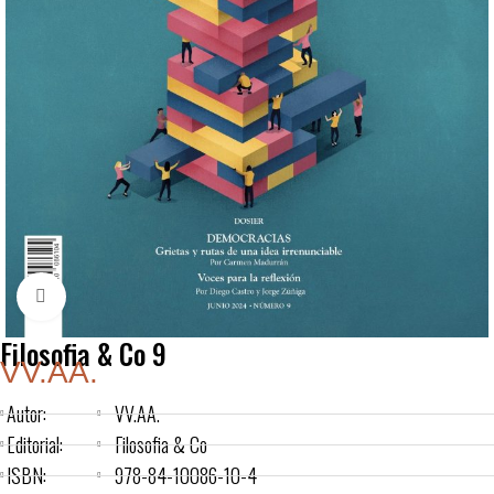
Click to enlarge
Filosofia & Co 9
VV.AA.
Autor:
VV.AA.
Editorial:
Filosofia & Co
ISBN:
978-84-10086-10-4