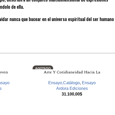
dolo de ella.
idar nunca que bucear en el universo espiritual del ser humano
AGOTADO
oven
Arte Y Cotidianeidad Hacia La
nsayo
Ensayo,Catálogo
,
Ensayo
s
Ardora Ediciones
31.100,00
$