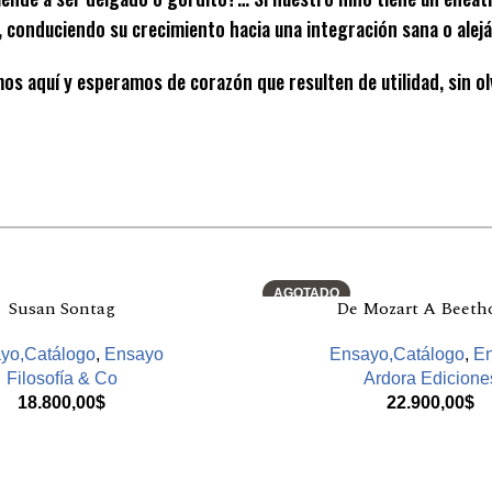
conduciendo su crecimiento hacia una integración sana o aleján
s aquí y esperamos de corazón que resulten de utilidad, sin olv
AGOTADO
Susan Sontag
De Mozart A Beeth
yo,Catálogo
,
Ensayo
Ensayo,Catálogo
,
E
Filosofía & Co
Ardora Edicione
18.800,00
$
22.900,00
$