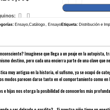
guinos:
egorías:
Ensayo,Catálogo
,
Ensayo
Etiqueta:
Distribución e Im
inconsciente? Imagínese que llega a un peaje en la autopista, tr
mismo destino, pero cada una encierra parte de una clave que nec
tica muy antigua en la historia, el sufismo, ya se ocupó de cate
os modos parecen darse tanto en el comportamiento como en la 
ijos e hijas nos otorga la posibilidad de conocerlos más profu
iende a ser delgado o gordito?… Si nuestro niño tiene un eneat