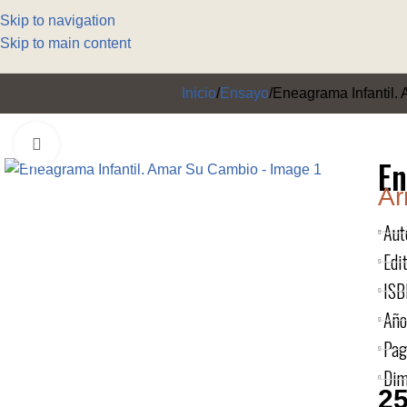
Skip to navigation
Skip to main content
Inicio
Ensayo
Eneagrama Infantil.
Click to enlarge
En
Ar
Aut
Edit
ISB
Año
Pag
Dim
25