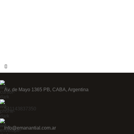
Av. de Mayo 1365 PB, CABA, Argentina
541143837350
info@emanantial.com.ar