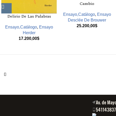
Cambio
Ensayo,Catálogo
,
Ensayo
Delirio De Las Palabras
Desclée De Brouwer
25.200,00
$
Ensayo,Catálogo
,
Ensayo
Herder
17.200,00
$
Av. de May
54114383