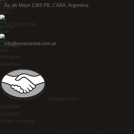
Av. de Mayo 1365 PB, CABA, Argentina
541143837350
info@emanantial.com.ar
Instagram
Facebook
Mercado Libre
Catálogo
Contacto
Puntos de venta