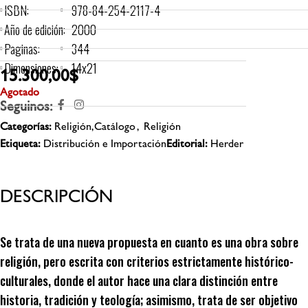
ISBN:
978-84-254-2117-4
Año de edición:
2000
Paginas:
344
Dimensiones:
14x21
15.300,00
$
Agotado
Seguinos:
Categorías:
Religión,Catálogo
,
Religión
Etiqueta:
Distribución e Importación
Editorial:
Herder
DESCRIPCIÓN
Se trata de una nueva propuesta en cuanto es una obra sobre
religión, pero escrita con criterios estrictamente histórico-
culturales, donde el autor hace una clara distinción entre
historia, tradición y teología; asimismo, trata de ser objetivo