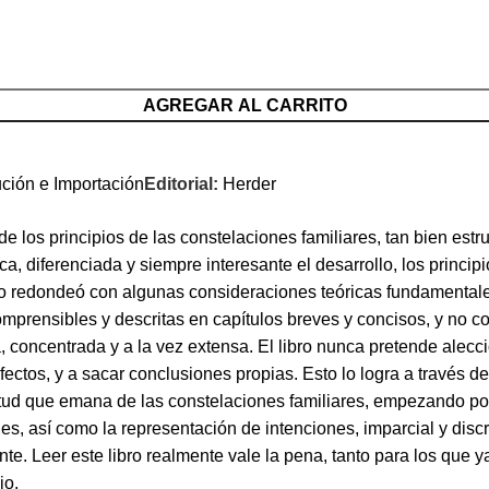
AGREGAR AL CARRITO
ución e Importación
Editorial:
Herder
e los principios de las constelaciones familiares, tan bien estr
iferenciada y siempre interesante el desarrollo, los principios
o redondeó con algunas consideraciones teóricas fundamentales
mprensibles y descritas en capítulos breves y concisos, y no co
a, concentrada y a la vez extensa. El libro nunca pretende alec
ectos, y a sacar conclusiones propias. Esto lo logra a través de
titud que emana de las constelaciones familiares, empezando por 
nes, así como la representación de intenciones, imparcial y di
ente. Leer este libro realmente vale la pena, tanto para los que
jo.