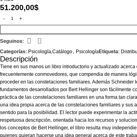
51.200,00
$
Seguinos:
Categorías:
Psicología,Catálogo
,
Psicología
Etiqueta:
Distrib
Descripción
Tiene en sus manos un libro introductorio y actualizado acerca d
frecuentemente conmovedores, que compendia de manera lógica, d
proceder en las constelaciones familiares. Además Schneider l
fundamentos desarrollados por Bert Hellinger son fácilmente co
práctica de las constelaciones familiares en una forma tan clar
una idea propia acerca de las constelaciones familiares y sus af
sentido para la posibilidad. El lector puede experimentar la ac
respetuosa descripción, orientada hacia los recursos y solucio
los conceptos de Bert Hellinger, el libro resulta muy independi
quienes quieran hacerse una idea general acerca de este traba