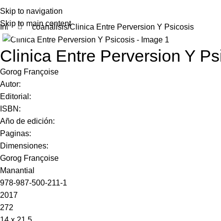
Skip to navigation
Skip to main content
Click to enlarge
Inicio
Psicoanálisis
Clinica Entre Perversion Y Psicosis
Clinica Entre Perversion Y Ps
Gorog Françoise
Autor:
Editorial:
ISBN:
Año de edición:
Paginas:
Dimensiones:
Gorog Françoise
Manantial
978-987-500-211-1
2017
272
14 x 21,5