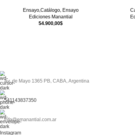
Ensayo,Catálogo
,
Ensayo
Ca
Ediciones Manantial
Ed
54.900,00
$
Av. de Mayo 1365 PB, CABA, Argentina
541143837350
info@emanantial.com.ar
Instagram