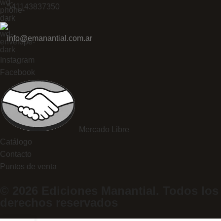
541143837350
info@emanantial.com.ar
Instagram
Facebook
Mercado Libre
Catálogo
Contacto
Puntos de venta
© 2026 Ediciones Manantial. Todos los
derechos reservados