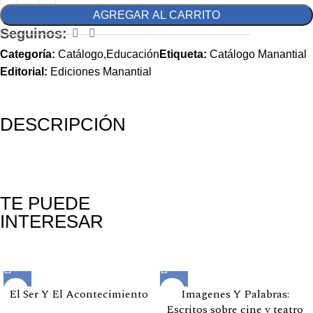
AGREGAR AL CARRITO
Seguinos:
Categoría:
Catálogo,Educación
Etiqueta:
Catálogo Manantial
Editorial:
Ediciones Manantial
DESCRIPCIÓN
TE PUEDE
INTERESAR
Productos relacionados
El Ser Y El Acontecimiento
Imagenes Y Palabras:
Escritos sobre cine y teatro