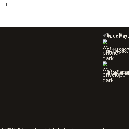
Av. de May
54114383
info@eman