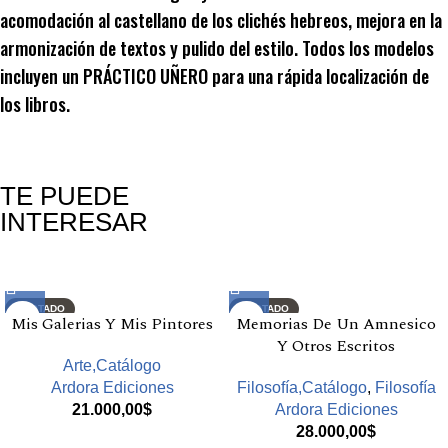
acomodación al castellano de los clichés hebreos, mejora en la
armonización de textos y pulido del estilo. Todos los modelos
incluyen un PRÁCTICO UÑERO para una rápida localización de
los libros.
TE PUEDE
INTERESAR
Productos relacionados
AGOTADO
AGOTADO
Mis Galerias Y Mis Pintores
Memorias De Un Amnesico
Y Otros Escritos
Arte,Catálogo
Ardora Ediciones
Filosofía,Catálogo
,
Filosofía
21.000,00
$
Ardora Ediciones
28.000,00
$