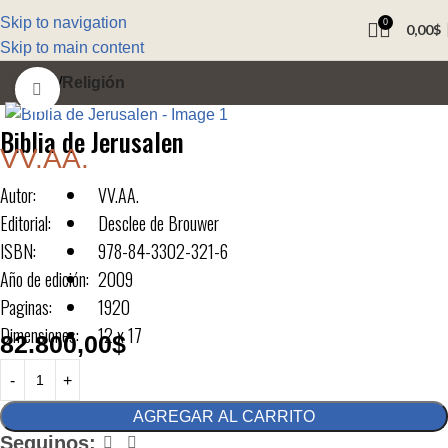
Skip to navigation
0
0,00
$
Skip to main content
Inicio
Religión
Click to enlarge
Biblia de Jerusalen
VV.AA.
Autor:
VV.AA.
Editorial:
Desclee de Brouwer
ISBN:
978-84-3302-321-6
Año de edición:
2009
Paginas:
1920
Dimensiones:
12 x 17
82.800,00
$
AGREGAR AL CARRITO
Seguinos: