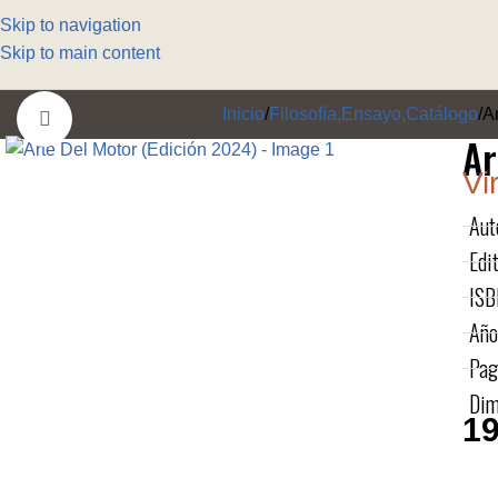
Skip to navigation
Skip to main content
Inicio
Filosofía,Ensayo,Catálogo
A
Click to enlarge
Ar
Vi
Aut
Edit
ISB
Año
Pag
Dim
19