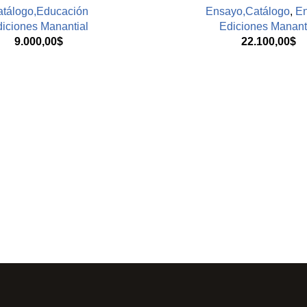
tálogo,Educación
Ensayo,Catálogo
,
E
iciones Manantial
Ediciones Manant
9.000,00
$
22.100,00
$