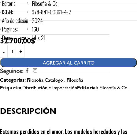
Editorial:
Filosofia & Co
ISBN:
978-841-00861-4-2
Año de edición:
2024
Paginas:
160
Dimensiones:
14 x 21
32.700,00
$
AGREGAR AL CARRITO
Seguinos:
Categorías:
Filosofía,Catálogo
,
Filosofía
Etiqueta:
Distribución e Importación
Editorial:
Filosofía & Co
DESCRIPCIÓN
Estamos perdidos en el amor. Los modelos heredados y las