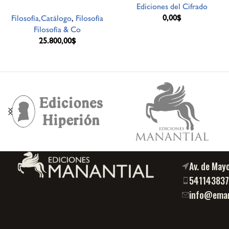
Ediciones del Cifrado
0,00
$
Filosofía,Catálogo
,
Filosofía
Filosofía & Co
25.800,00
$
Av. de May
54114383
info@eman