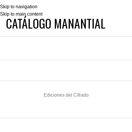
Skip to navigation
Skip to main content
Catálogo Manantial
CATÁLOGO MANANTIAL
Home
Catálogo Manantial
Ediciones del Cifrado