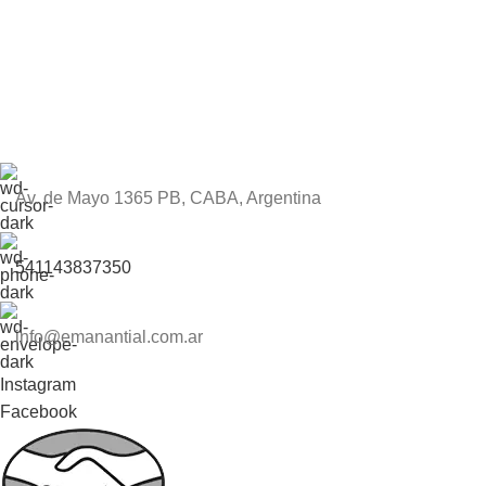
Av. de Mayo 1365 PB, CABA, Argentina
541143837350
info@emanantial.com.ar
Instagram
Facebook