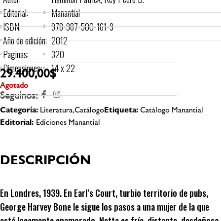
Editorial:
Manantial
ISBN:
978-987-500-161-9
Año de edición:
2012
Paginas:
320
Dimensiones:
14 x 22
29.400,00
$
Agotado
Seguinos:
Categoría:
Literatura,Catálogo
Etiqueta:
Catálogo Manantial
Editorial:
Ediciones Manantial
DESCRIPCIÓN
En Londres, 1939. En Earl’s Court, turbio territorio de pubs,
George Harvey Bone le sigue los pasos a una mujer de la que
está locamente enamorado. Netta es fría, distante, desdeñosa,