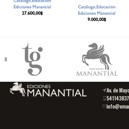
Catálogo,Educación
Ediciones Manantial
Catálogo,Educación
27.600,00
$
Ediciones Manantial
9.000,00
$
Av. de May
54114383
info@eman