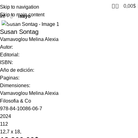
0
0,00
$
Skip to navigation
Skip to main content
Inicio
Ensayo
Click to enlarge
Susan Sontag
Varnavoglou Melina Alexia
Autor:
Editorial:
ISBN:
Año de edición:
Paginas:
Dimensiones:
Varnavoglou Melina Alexia
Filosofia & Co
978-84-10086-06-7
2024
112
12,7 x 18,