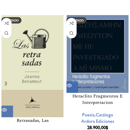
Productos relacionados
AGOTADO
AGOTADO
Heraclito Fragmentos E
Interpretacion
Poesía,Catálogo
Retrasadas, Las
Ardora Ediciones
28.900,00
$