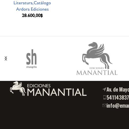
Literatura,Catálogo
Ardora Ediciones
28.600,00
$
Av. de May
54114383
info@eman