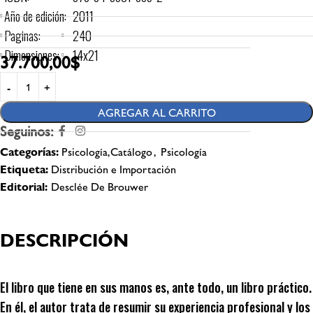
Año de edición:
2011
Paginas:
240
Dimensiones:
14x21
37.700,00
$
AGREGAR AL CARRITO
Seguinos:
Categorías:
Psicología,Catálogo
,
Psicología
Etiqueta:
Distribución e Importación
Editorial:
Desclée De Brouwer
DESCRIPCIÓN
El libro que tiene en sus manos es, ante todo, un libro práctico.
En él, el autor trata de resumir su experiencia profesional y los