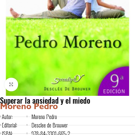
Click to enlarge
Superar la ansiedad y el miedo
Moreno Pedro
Autor:
Moreno Pedro
Editorial:
Desclee de Brouwer
ISBN:
978-84-3301-665-2