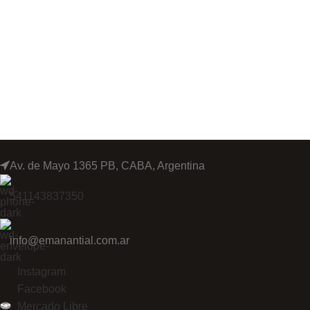
Av. de Mayo 1365 PB, CABA, Argentina
541143837350
info@emanantial.com.ar
Instagram
Facebook
Mercado Libre