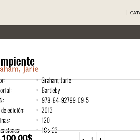
CAT
mpiente
aham, Jarie
or:
Graham, Jarie
orial:
Bartleby
N:
978-84-92799-69-5
 de edición:
2013
inas:
120
ensiones:
16 x 23
.100,00
$