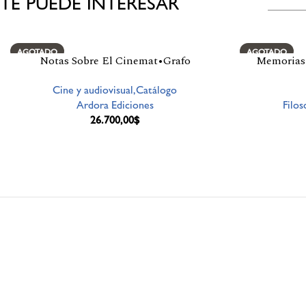
TE PUEDE INTERESAR
Productos relacionados
AGOTADO
AGOTADO
Notas Sobre El Cinemat•Grafo
Memorias
Cine y audiovisual,Catálogo
Ardora Ediciones
Filos
26.700,00
$