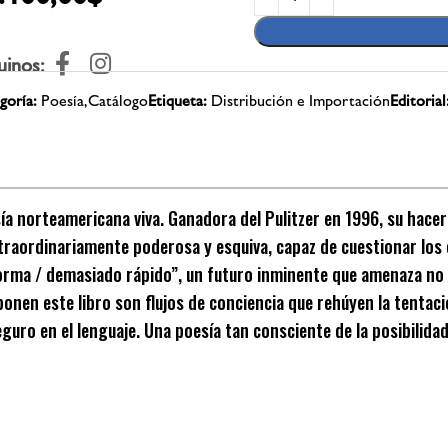
uinos:
goría:
Poesía,Catálogo
Etiqueta:
Distribución e Importación
Editorial
esía norteamericana viva. Ganadora del Pulitzer en 1996, su hac
traordinariamente poderosa y esquiva, capaz de cuestionar los
forma / demasiado rápido”, un futuro inminente que amenaza no 
onen este libro son flujos de conciencia que rehúyen la tentac
eguro en el lenguaje. Una poesía tan consciente de la posibilida