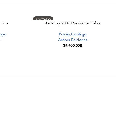
AGOTADO
oven
Antologia De Poetas Suicidas
sayo
Poesía,Catálogo
s
Ardora Ediciones
24.400,00
$