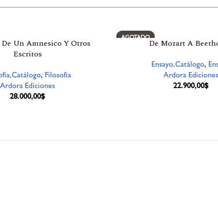
AGOTADO
 De Un Amnesico Y Otros
De Mozart A Beeth
Escritos
Ensayo,Catálogo
,
En
ofía,Catálogo
,
Filosofía
Ardora Edicione
Ardora Ediciones
22.900,00
$
28.000,00
$