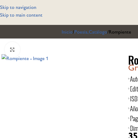
Skip to navigation
Skip to main content
Inicio
Poesía,Catálogo
Rompiente
Click to enlarge
Ro
Gr
Aut
Edit
ISB
Año
Pag
Dim
35