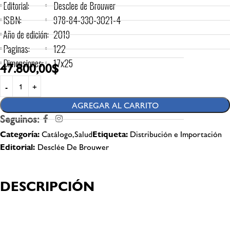
Editorial:
Desclee de Brouwer
ISBN:
978-84-330-3021-4
Año de edición:
2019
Paginas:
122
Dimensiones:
17x25
47.800,00
$
AGREGAR AL CARRITO
Seguinos:
Categoría:
Catálogo,Salud
Etiqueta:
Distribución e Importación
Editorial:
Desclée De Brouwer
DESCRIPCIÓN