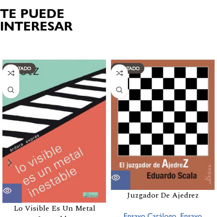
TE PUEDE
INTERESAR
Productos relacionados
AGOTADO
AGOTADO
Juzgador De Ajedrez
Lo Visible Es Un Metal
Ensayo,Catálogo
,
Ensayo