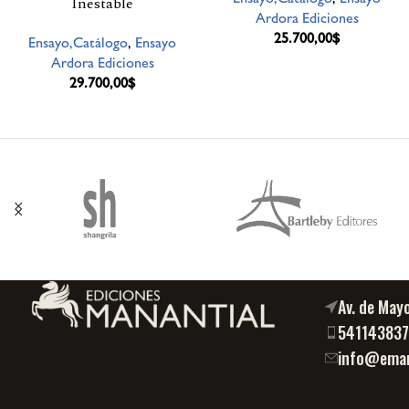
Inestable
Ardora Ediciones
25.700,00
$
Ensayo,Catálogo
,
Ensayo
Ardora Ediciones
29.700,00
$
Av. de May
54114383
info@eman