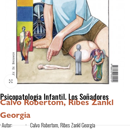
Click to enlarge
Psicopatologia Infantil. Los Soñadores
Calvo Robertom, Ribes Zankl
Georgia
Autor:
Calvo Robertom, Ribes Zankl Georgia