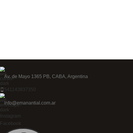
Av. de Mayo 1365 PB, CABA, Argentina
541143837350
info@emanantial.com.ar
Instagram
Facebook