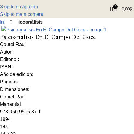
Skip to navigation
0
0,00
$
Skip to main content
Inicio
Psicoanálisis
Click to enlarge
Psicoanalisis En El Campo Del Goce
Courel Raul
Autor:
Editorial:
ISBN:
Año de edición:
Paginas:
Dimensiones:
Courel Raul
Manantial
978-950-9515-87-1
1994
144