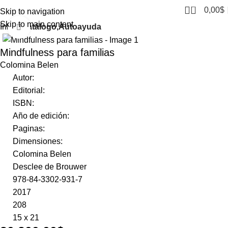
0
0,00
$
Skip to navigation
Skip to main content
Inicio
Catálogo,Autoayuda
Click to enlarge
Mindfulness para familias
Colomina Belen
Autor:
Editorial:
ISBN:
Año de edición:
Paginas:
Dimensiones:
Colomina Belen
Desclee de Brouwer
978-84-3302-931-7
2017
208
15 x 21