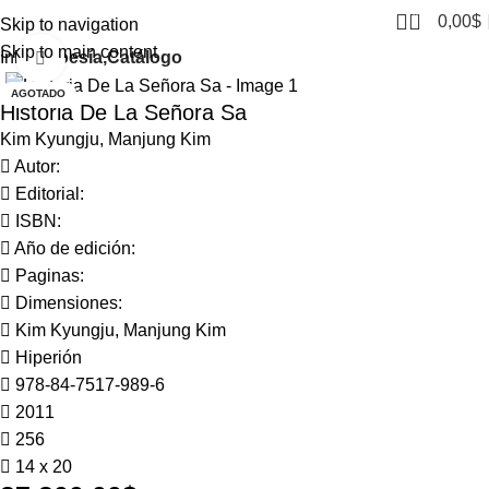
0
0,00
$
Skip to navigation
Skip to main content
Inicio
Poesía,Catálogo
Click to enlarge
AGOTADO
Historia De La Señora Sa
Kim Kyungju, Manjung Kim
Autor:
Editorial:
ISBN:
Año de edición:
Paginas:
Dimensiones:
Kim Kyungju, Manjung Kim
Hiperión
978-84-7517-989-6
2011
256
14 x 20