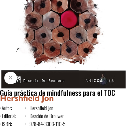
Click to enlarge
Guía práctica de mindfulness para el TOC
Hershfield Jon
Autor:
Hershfield Jon
Editorial:
Desclée de Brouwer
ISBN:
978-84-3303-110-5