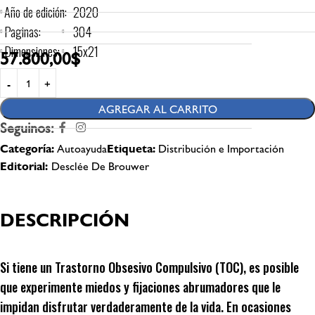
Año de edición:
2020
Paginas:
304
Dimensiones:
15x21
57.800,00
$
AGREGAR AL CARRITO
Seguinos:
Categoría:
Autoayuda
Etiqueta:
Distribución e Importación
Editorial:
Desclée De Brouwer
DESCRIPCIÓN
Si tiene un Trastorno Obsesivo Compulsivo (TOC), es posible
que experimente miedos y fijaciones abrumadores que le
impidan disfrutar verdaderamente de la vida. En ocasiones