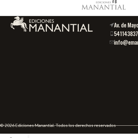
Av. de May
54114383
info@eman
© 2026 Ediciones Manantial. Todos los derechos reservados