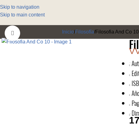
Skip to navigation
Skip to main content
Inicio
Filosofía
Filosofia And Co 10
Click to enlarge
Fi
VV
Aut
Edi
ISB
Año
Pag
Dim
17