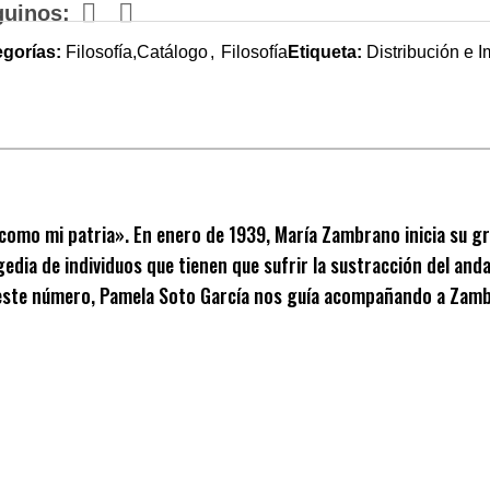
guinos:
egorías:
Filosofía,Catálogo
,
Filosofía
Etiqueta:
Distribución e 
ido como mi patria». En enero de 1939, María Zambrano inicia su g
ragedia de individuos que tienen que sufrir la sustracción del a
de este número, Pamela Soto García nos guía acompañando a Zamb