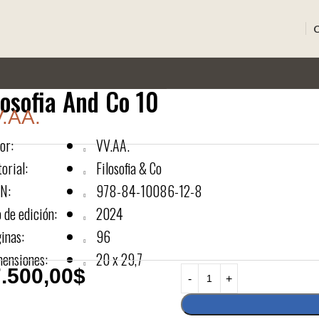
losofia And Co 10
.AA.
or:
VV.AA.
torial:
Filosofia & Co
N:
978-84-10086-12-8
 de edición:
2024
inas:
96
ensiones:
20 x 29,7
.500,00
$