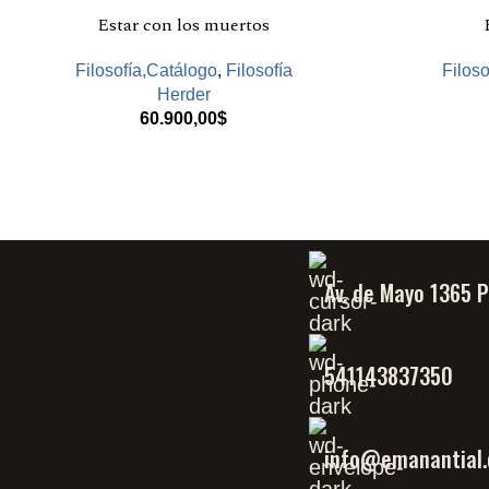
Estar con los muertos
Filosofía,Catálogo
,
Filosofía
Filoso
Herder
60.900,00
$
Av. de Mayo 1365 
541143837350
info@emanantial.