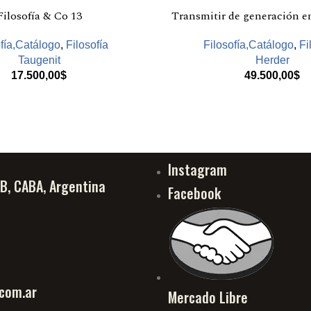
Filosofía & Co 13
Transmitir de generación e
fía,Catálogo
,
Filosofía
Filosofía,Catálogo
,
Fi
Taugenit
Herder
17.500,00
$
49.500,00
$
Instagram
PB, CABA, Argentina
Facebook
com.ar
Mercado Libre