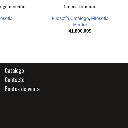
n generación
Lo posthumano
losofía
Filosofía,Catálogo
,
Filosofía
Herder
41.800,00
$
Catálogo
Contacto
Puntos de venta