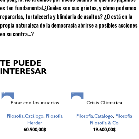
es tan fundamental.¿Cuáles son sus grietas, y cómo podemos
repararlas, fortalecerla y blindarla de asaltos? ¿O está en la
propia naturaleza de la democracia abrirse a posibles acciones
en su contra…?
TE PUEDE
INTERESAR
Productos relacionados
Estar con los muertos
Crisis Climatica
Filosofía,Catálogo
,
Filosofía
Filosofía,Catálogo
,
Filosofía
Herder
Filosofía & Co
60.900,00
$
19.600,00
$