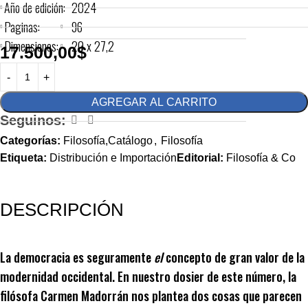
Año de edición:
2024
Paginas:
96
Dimensiones:
20 x 27,2
17.500,00
$
AGREGAR AL CARRITO
Seguinos:
Categorías:
Filosofía,Catálogo
,
Filosofía
Etiqueta:
Distribución e Importación
Editorial:
Filosofía & Co
DESCRIPCIÓN
La democracia es seguramente
el
concepto de gran valor de la
modernidad occidental. En nuestro dosier de este número, la
filósofa Carmen Madorrán nos plantea dos cosas que parecen