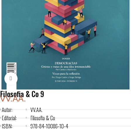
Click to enlarge
Filosofia & Co 9
VV.AA.
Autor:
VV.AA.
Editorial:
Filosofia & Co
ISBN:
978-84-10086-10-4