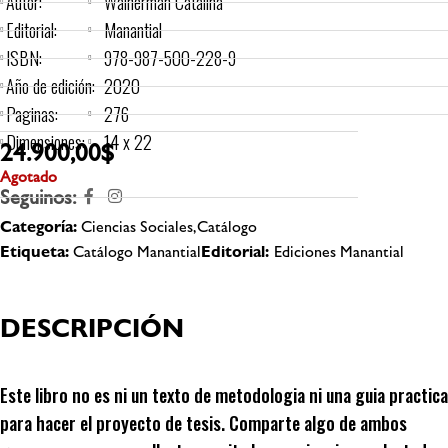
Autor:
Wainerman Catalina
Editorial:
Manantial
ISBN:
978-987-500-228-9
Año de edición:
2020
Paginas:
276
Dimensiones:
14 x 22
24.900,00
$
Agotado
Seguinos:
Categoría:
Ciencias Sociales,Catálogo
Etiqueta:
Catálogo Manantial
Editorial:
Ediciones Manantial
DESCRIPCIÓN
Este libro no es ni un texto de metodologia ni una guia practica
para hacer el proyecto de tesis. Comparte algo de ambos