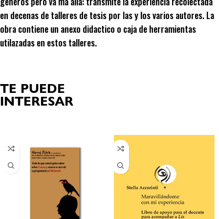
generos pero va ma alla: transmite la experiencia recolectada
en decenas de talleres de tesis por las y los varios autores. La
obra contiene un anexo didactico o caja de herramientas
utilazadas en estos talleres.
TE PUEDE
INTERESAR
Productos relacionados