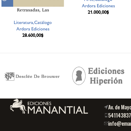
Ardora Ediciones
Retrasadas, Las
21.000,00
$
Literatura,Catálogo
Ardora Ediciones
28.600,00
$
Av. de May
54114383
info@eman