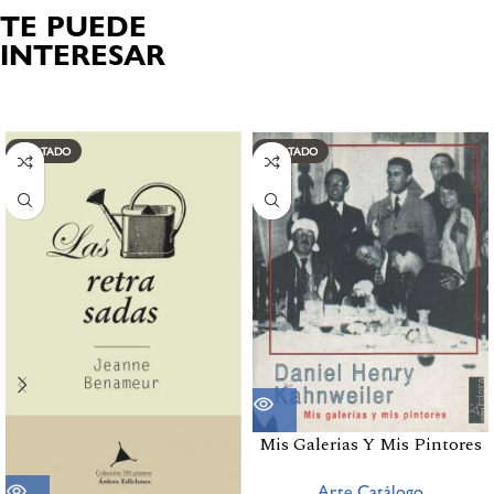
TE PUEDE
INTERESAR
Productos relacionados
AGOTADO
AGOTADO
Mis Galerias Y Mis Pintores
Arte,Catálogo