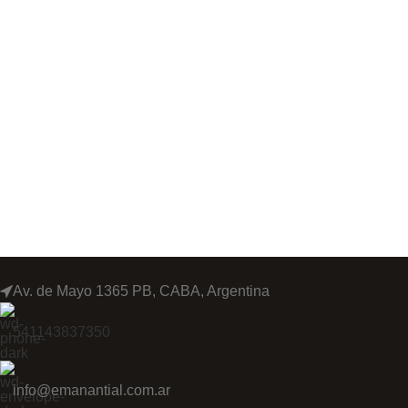
Av. de Mayo 1365 PB, CABA, Argentina
541143837350
info@emanantial.com.ar