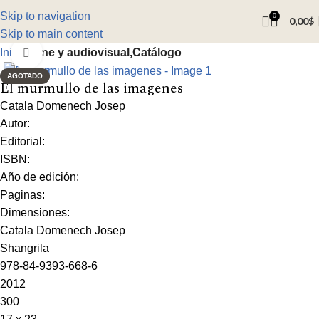
Skip to navigation
0
0,00
$
Skip to main content
Inicio
Cine y audiovisual,Catálogo
Click to enlarge
AGOTADO
El murmullo de las imagenes
Catala Domenech Josep
Autor:
Editorial:
ISBN:
Año de edición:
Paginas:
Dimensiones:
Catala Domenech Josep
Shangrila
978-84-9393-668-6
2012
300