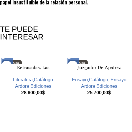
papel insustituible de la relación personal.
TE PUEDE
INTERESAR
Productos relacionados
AGOTADO
AGOTADO
Retrasadas, Las
Juzgador De Ajedrez
Literatura,Catálogo
Ensayo,Catálogo
,
Ensayo
Ardora Ediciones
Ardora Ediciones
28.600,00
$
25.700,00
$