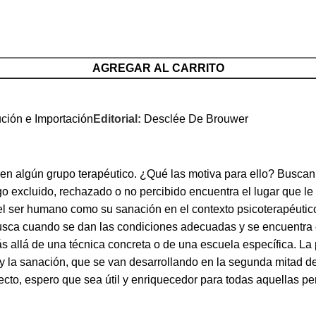
AGREGAR AL CARRITO
ución e Importación
Editorial:
Desclée De Brouwer
n algún grupo terapéutico. ¿Qué las motiva para ello? Buscan la
go excluido, rechazado o no percibido encuentra el lugar que le
el ser humano como su sanación en el contexto psicoterapéutico
usca cuando se dan las condiciones adecuadas y se encuentra e
allá de una técnica concreta o de una escuela específica. La pr
a y la sanación, que se van desarrollando en la segunda mitad de
recto, espero que sea útil y enriquecedor para todas aquellas p