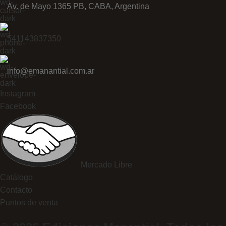
Av. de Mayo 1365 PB, CABA, Argentina
541143837350
info@emanantial.com.ar
Instagram
Facebook
Mercado Libre
Catálogo
Contacto
Puntos de venta