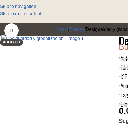
Skip to navigation
Skip to main content
Inicio
Ensayo
Desigualdad y globa
Click to enlarge
De
AGOTADO
Bu
Aut
Edit
ISB
Año
Pag
Dim
0,
Se