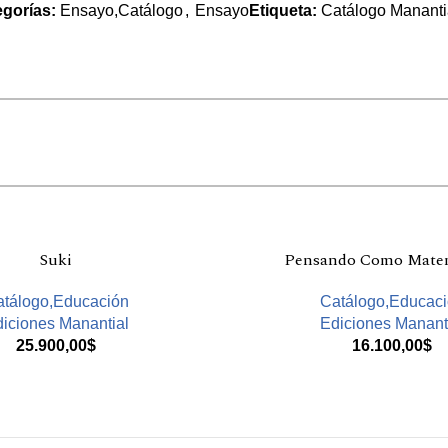
egorías:
Ensayo,Catálogo
,
Ensayo
Etiqueta:
Catálogo Mananti
Suki
Pensando Como Mate
tálogo,Educación
Catálogo,Educac
iciones Manantial
Ediciones Manant
25.900,00
$
16.100,00
$