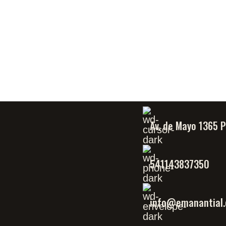
Av. de Mayo 1365 
541143837350
info@emanantial.